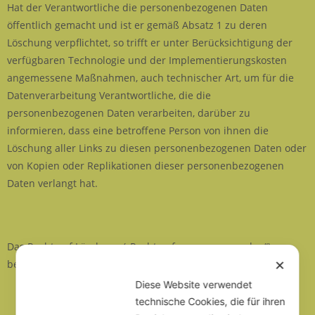
Hat der Verantwortliche die personenbezogenen Daten
öffentlich gemacht und ist er gemäß Absatz 1 zu deren
Löschung verpflichtet, so trifft er unter Berücksichtigung der
verfügbaren Technologie und der Implementierungskosten
angemessene Maßnahmen, auch technischer Art, um für die
Datenverarbeitung Verantwortliche, die die
personenbezogenen Daten verarbeiten, darüber zu
informieren, dass eine betroffene Person von ihnen die
Löschung aller Links zu diesen personenbezogenen Daten oder
von Kopien oder Replikationen dieser personenbezogenen
Daten verlangt hat.
Das Recht auf Löschung („Recht auf vergessen werden“)
besteht nicht, soweit die Verarbeitung erforderlich ist:
✕
Diese Website verwendet
technische Cookies, die für ihren